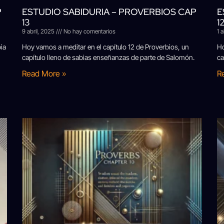
P
ESTUDIO SABIDURIA – PROVERBIOS CAP
E
13
1
9 abril, 2025
No hay comentarios
1 
ia
Hoy vamos a meditar en el capítulo 12 de Proverbios, un
Ho
capítulo lleno de sabias enseñanzas de parte de Salomón.
ca
Read More »
R