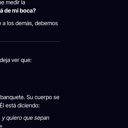
e medir la
rá de mi boca?
re a los demás, debemos
deja ver que:
er banquete. Su cuerpo se
Él está diciendo:
, y quiero que sepan
»